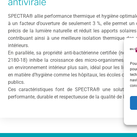
antivirale
SPECTRA® allie performance thermique et hygiène optimal
à un facteur d’ouverture de seulement 3 %, elle permet un 
précis de la lumière naturelle et réduit les apports solaires 
contribuant ainsi à une meilleure isolation thermique des
intérieurs.
En parallèle, sa propriété anti-bactérienne certifiée (norm
2180-18) inhibe la croissance des micro-organismes, gara
Pour
un environnement intérieur plus sain, idéal pour les lieux e
pour
en matière d’hygiène comme les hôpitaux, les écoles ou les
tech
navi
publics.
cons
Ces caractéristiques font de SPECTRA® une solution à 
performante, durable et respectueuse de la qualité de l’air.