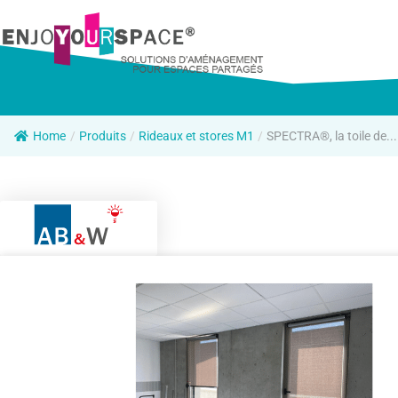
Home
/
Produits
/
Rideaux et stores M1
/
SPECTRA®, la toile de...