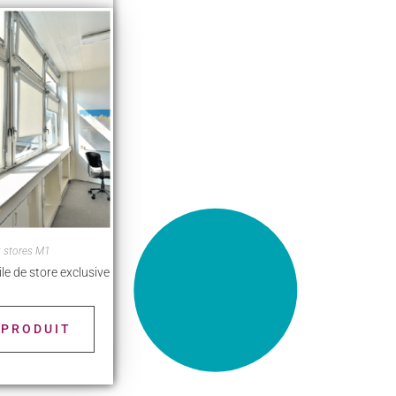
t stores M1
le de store exclusive
 PRODUIT