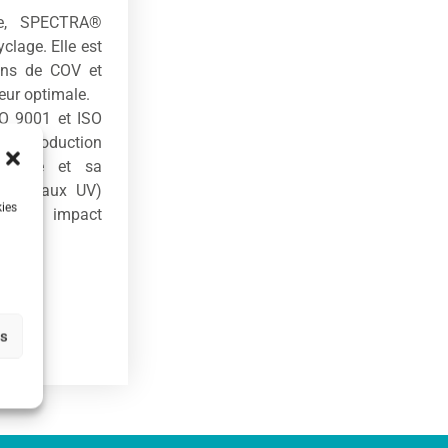
le, SPECTRA®
clage. Elle est
ions de COV et
ieur optimale.
SO 9001 et ISO
une production
abilité et sa
on, et aux UV)
kies
i son impact
es