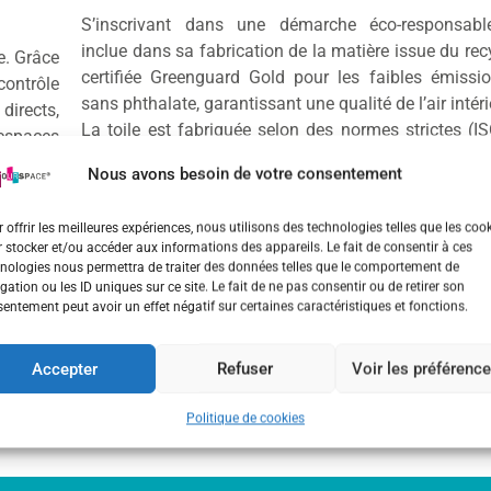
S’inscrivant dans une démarche éco-responsab
inclue dans sa fabrication de la matière issue du recy
e. Grâce
certifiée Greenguard Gold pour les faibles émiss
contrôle
sans phthalate, garantissant une qualité de l’air intér
directs,
La toile est fabriquée selon des normes strictes (I
 espaces
14001), ce qui atteste de son engagement envers 
Nous avons besoin de votre consentement
respectueuse de l’environnement. Enfin, sa dur
e ASTM E
résistance (résistance à la déchirure, à la tracti
ntissant
 offrir les meilleures expériences, nous utilisons des technologies telles que les coo
prolongent sa durée de vie, réduisant ains
xigeants
 stocker et/ou accéder aux informations des appareils. Le fait de consentir à ces
environnemental global.
 espaces
nologies nous permettra de traiter des données telles que le comportement de
gation ou les ID uniques sur ce site. Le fait de ne pas consentir ou de retirer son
entement peut avoir un effet négatif sur certaines caractéristiques et fonctions.
la fois
Accepter
Refuser
Voir les préférenc
Politique de cookies