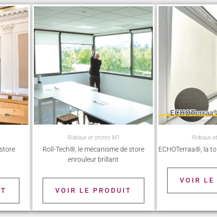
Rideaux et stores M1
Rideaux e
 store
Roll-Tech®, le mécanisme de store
ECHOTerraa®, la toi
enrouleur brillant
VOIR LE
IT
VOIR LE PRODUIT