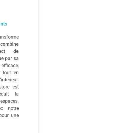
ants
ransforme
combine
pect de
ue par sa
efficace,
r tout en
ntérieur.
store est
duit la
 espaces.
ec notre
 pour une