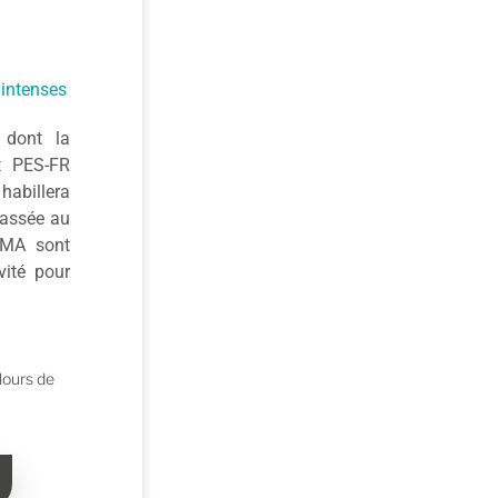
 intenses
e
dont la
t PES-FR
habillera
lassée au
RMA sont
ité pour
lours de