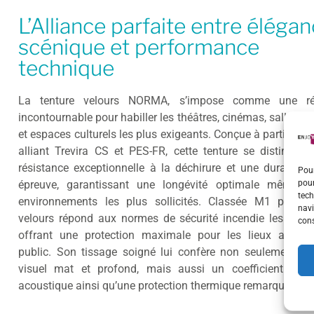
L’Alliance parfaite entre éléga
scénique et performance
technique
La tenture velours NORMA, s’impose comme une ré
incontournable pour habiller les théâtres, cinémas, salles de
et espaces culturels les plus exigeants. Conçue à partir d’un
alliant Trevira CS et PES-FR, cette tenture se distingue
résistance exceptionnelle à la déchirure et une durabilité
Pour
pour
épreuve, garantissant une longévité optimale même d
tech
environnements les plus sollicités. Classée M1 perman
navi
velours répond aux normes de sécurité incendie les plus s
cons
offrant une protection maximale pour les lieux accueil
public. Son tissage soigné lui confère non seulement u
visuel mat et profond, mais aussi un coefficient d’abs
acoustique ainsi qu’une protection thermique remarquable.