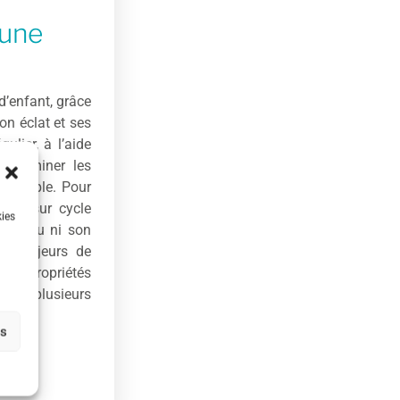
 une
d’enfant, grâce
on éclat et ses
lier, à l’aide
à éliminer les
mpeccable. Pour
hine sur cycle
kies
du tissu ni son
ts majeurs de
s propriétés
près plusieurs
es