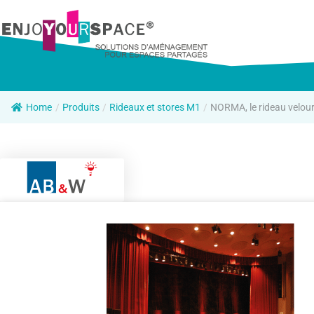
Home
/
Produits
/
Rideaux et stores M1
/
NORMA, le rideau velour