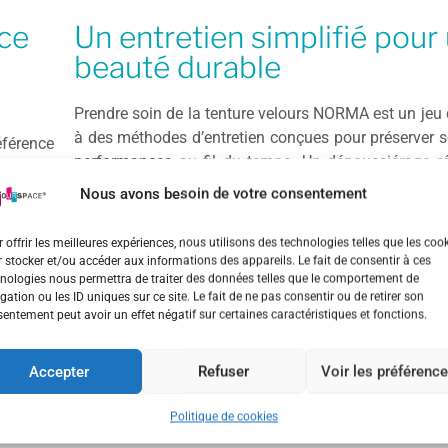
nce
Un entretien simplifié pour
beauté durable
Prendre soin de la tenture velours NORMA est un jeu 
à des méthodes d’entretien conçues pour préserver s
férence
performances au fil du temps. Un dépoussiérage régu
 concert
d’un aspirateur doux ou d’un chiffon sec, suffit 
 velours
Nous avons besoin de votre consentement
particules et à maintenir la tenture dans un état i
 par une
les modèles de taille adaptée, un lavage en mac
 à toute
 offrir les meilleures expériences, nous utilisons des technologies telles que les coo
délicat est même possible, sans altérer la qualité 
 stocker et/ou accéder aux informations des appareils. Le fait de consentir à ces
ans les
nologies nous permettra de traiter des données telles que le comportement de
classement au feu M1 permanent. L’un des atou
ent, ce
gation ou les ID uniques sur ce site. Le fait de ne pas consentir ou de retirer son
NORMA réside dans sa capacité à conserver se
trictes,
entement peut avoir un effet négatif sur certaines caractéristiques et fonctions.
techniques, y compris sa résistance au feu, même a
lant du
entretiens.
n aspect
Accepter
Refuser
Voir les préférenc
orption
Politique de cookies