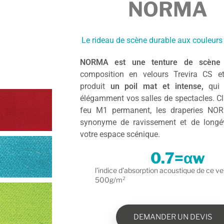
NORMA
Le rideau de scène durable aux couleurs
NORMA est une tenture de scèn
composition en velours Trevira CS e
produit
un poil mat et intense,
qui 
élégamment vos salles de spectacles. C
feu M1 permanent, les draperies NO
synonyme de ravissement et de longév
votre espace scénique.
0.7
=αw
l’indice d’absorption acoustique de ce ve
500g/m²
DEMANDER UN DEVIS