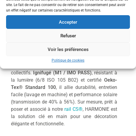
HARMONIE
site. Le fait de ne pas consentir ou de retirer son consentement peut avoir
un effet négatif sur certaines caractéristiques et fonctions.
Accepter
Le voile tendance
Refuser
Découvrez
HARMONIE
, le voilage moderne conçu
par AB&W® pour sublimer vos espaces tout en
Voir les préférences
protégeant du vis-à-vis. Avec sa
texture légère
façon gaze
, il s’intègre parfaitement dans les
Politique de cookies
bureaux, chambres hôtelières ou espaces
collectifs.
Ignifugé (M1 / IMO PASS)
, résistant à
la lumière (6/8 ISO 105 B02) et certifié
Oeko-
Tex® Standard 100
, il allie durabilité, entretien
facile (lavage en machine) et performance solaire
(transmission de 40% à 56%). Sur mesure, prêt à
poser et associé à notre
rail CS®
, HARMONIE est
la solution clé en main pour une décoration
élégante et fonctionnelle.