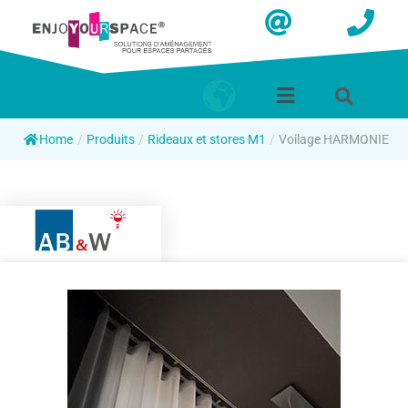
Home
/
Produits
/
Rideaux et stores M1
/
Voilage HARMONIE