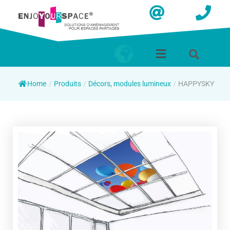
Home
/
Produits
/
Décors, modules lumineux
/
HAPPYSKY