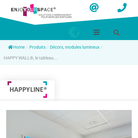
Home
/
Produits
/
Décors, modules lumineux
/
HAPPY WALL®, le tableau...