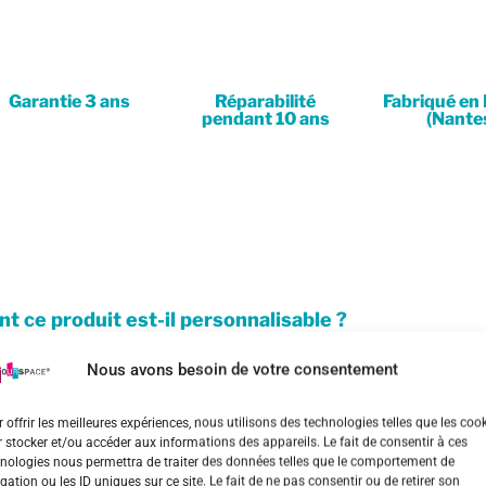
Garantie 3 ans
Réparabilité
Fabriqué en
pendant 10 ans​
(Nantes
 ce produit est-il personnalisable ?
Nous avons besoin de votre consentement
 l'entretenir ?
 sont ses dimensions ?
 offrir les meilleures expériences, nous utilisons des technologies telles que les coo
 stocker et/ou accéder aux informations des appareils. Le fait de consentir à ces
nologies nous permettra de traiter des données telles que le comportement de
 s'installe la solution ? Quelles sont les modalités
gation ou les ID uniques sur ce site. Le fait de ne pas consentir ou de retirer son