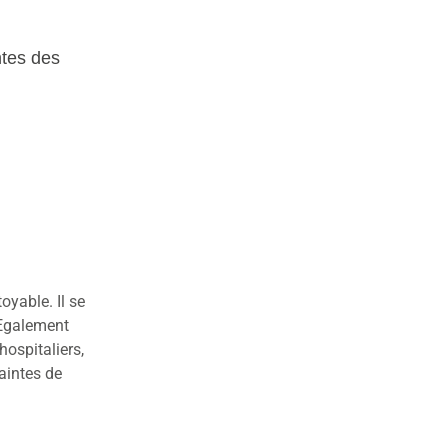
ntes des
oyable. Il se
 Egalement
hospitaliers,
raintes de