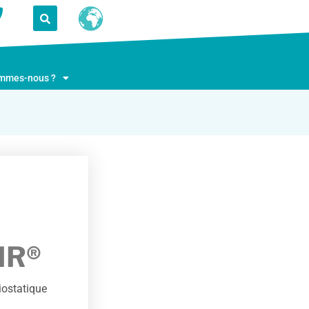
ommes-nous ?
IR®
iostatique