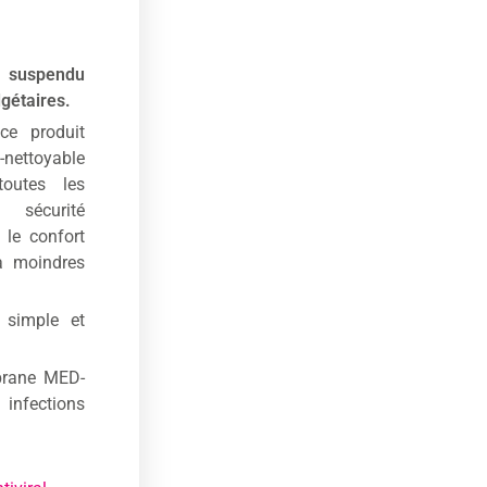
suspendu
gétaires.
ce produit
o-nettoyable
outes les
 sécurité
 le confort
 à moindres
 simple et
brane
MED-
 infections