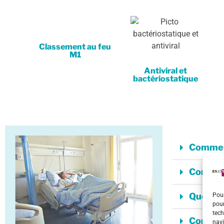
Classement au feu
M1
Antiviral et
bactériostatique
Comment
Comment
Quelles
Pour
pour
tech
Comment
navi