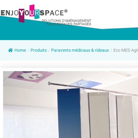
Home
/
Produits
/
Paravents médicaux & rideaux
/
Eco MED Agiv