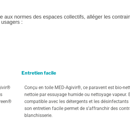
e aux normes des espaces collectifs, alléger les contrai
s usagers :
Entretien facile
givir®
Conçu en toile MED-Agivir®, ce paravent est bio-nett
us
nettoie par essuyage humide ou nettoyage vapeur.
creen®
compatible avec les détergents et les désinfectants 
son entretien facile permet de s’affranchir des cont
blanchisserie.