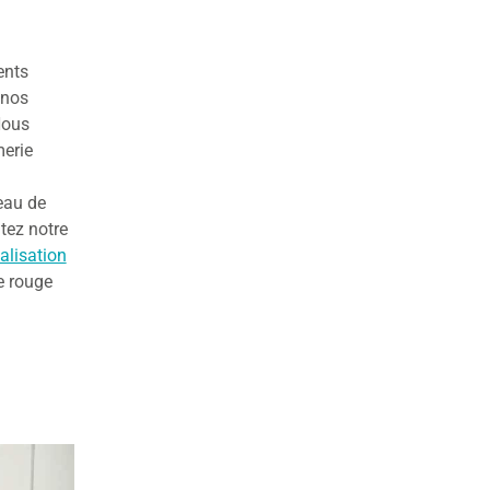
ents
 nos
Nous
merie
eau de
tez notre
alisation
e rouge