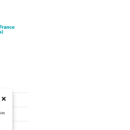
 France
)​
kies
 de