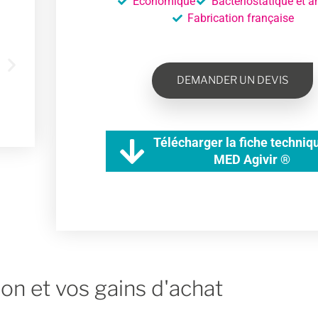
Economique
Bactériostatique et an
Fabrication française
DEMANDER UN DEVIS
Télécharger la fiche techniq
MED Agivir ®
ion et vos gains d'achat